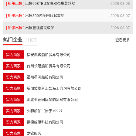
[ 船舶出售 ]
出售698TEU双底双壳集装箱船
2026-08-08
07:25:14.0
[ 船舶出售 ]
出售300吨全回转起重船
2026-08-07
07:25:01.0
[ 船舶出售 ]
出售管缆铺设驳船
2026-08-07
23:35:08.0
热门企业
/ HOT
23:35:07.0
查看更多
实力商家
福安鸿诚船舶贸易有限公司
实力商家
台州长隆船舶贸易有限公司
实力商家
福州星河船舶有限公司
实力商家
新加坡泰科汇智海工咨询有限公司
实力商家
湖北亚德国际船舶贸易有限公司
实力商家
久和船舶（始于1992）
实力商家
瞿德船艇科技有限公司
实力商家
龙钦船务