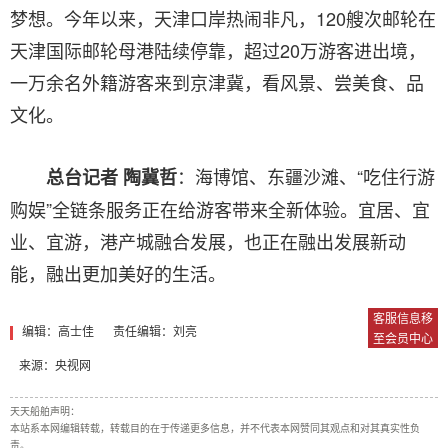
梦想。今年以来，天津口岸热闹非凡，120艘次邮轮在
天津国际邮轮母港陆续停靠，超过20万游客进出境，
一万余名外籍游客来到京津冀，看风景、尝美食、品
文化。
：海博馆、东疆沙滩、“吃住行游
总台记者 陶冀哲
购娱”全链条服务正在给游客带来全新体验。宜居、宜
业、宜游，港产城融合发展，也正在融出发展新动
能，融出更加美好的生活。
客服信息移
编辑：高士佳
责任编辑：刘亮
至会员中心
来源：央视网
天天船舶声明：
本站系本网编辑转载，转载目的在于传递更多信息，并不代表本网赞同其观点和对其真实性负
责。