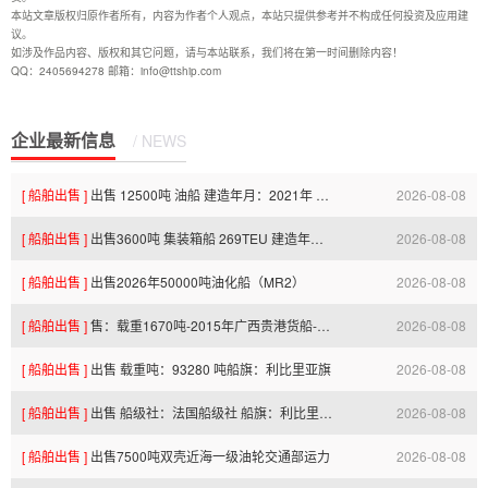
本站文章版权归原作者所有，内容为作者个人观点，本站只提供参考并不构成任何投资及应用建
议。
如涉及作品内容、版权和其它问题，请与本站联系，我们将在第一时间删除内容！
QQ：2405694278 邮箱：info@ttship.com
企业最新信息
/ NEWS
[ 船舶出售 ]
出售 12500吨 油船 建造年月：2021年 ccs 双底双壳 单机
2026-08-08
[ 船舶出售 ]
出售3600吨 集装箱船 269TEU 建造年月：2017 zc 双底双壳 双机
2026-08-08
16:13:26.0
[ 船舶出售 ]
出售2026年50000吨油化船（MR2）
2026-08-08
16:13:19.0
[ 船舶出售 ]
售：载重1670吨-2015年广西贵港货船-便宜出售
2026-08-08
13:12:32.0
[ 船舶出售 ]
出售 载重吨：93280 吨船旗：利比里亚旗
2026-08-08
12:26:51.0
[ 船舶出售 ]
出售 船级社：法国船级社 船旗：利比里亚 船厂：日本常石造船
2026-08-08
08:29:23.0
[ 船舶出售 ]
出售7500吨双壳近海一级油轮交通部运力
2026-08-08
08:29:22.0