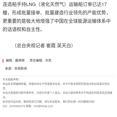
连造船手持LNG（液化天然气）运输船订单已达17
艘，形成批量接单、批量建造行业领先的产能优势，
更重要的是极大地增强了中国在全球能源运输体系中
的话语权和自主性。
（总台央视记者 崔霞 吴天白）
编辑：戴萌萌
责任编辑：刘亮
来源：央视新闻
天天船舶声明：
本站系本网编辑转载，转载目的在于传递更多信息，并不代表本网赞同其观点和对其真实性负
责。
本站文章版权归原作者所有，内容为作者个人观点，本站只提供参考并不构成任何投资及应用建
议。
如涉及作品内容、版权和其它问题，请与本站联系，我们将在第一时间删除内容！
QQ：2405694278 邮箱：info@ttship.com