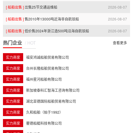
[ 船舶出售 ]
岀售25节交通运维船
2026-08-07
23:11:59.0
[ 船舶出售 ]
售2010年13000吨近海非自航驳船
2026-08-07
23:11:54.0
[ 船舶出售 ]
低价售2024年浙江造500吨沿海自航驳船
2026-08-07
22:57:07.0
热门企业
/ HOT
22:57:01.0
查看更多
实力商家
福安鸿诚船舶贸易有限公司
实力商家
台州长隆船舶贸易有限公司
实力商家
福州星河船舶有限公司
实力商家
新加坡泰科汇智海工咨询有限公司
实力商家
湖北亚德国际船舶贸易有限公司
实力商家
久和船舶（始于1992）
实力商家
瞿德船艇科技有限公司