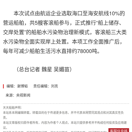
本次试点由航运企业选取海口至海安航线10%的
营运船舶，共5艘客滚船参与，正式推行“船上储存、
交岸处置”的船舶水污染物治理新模式，客滚船三大类
水污染物全面实现岸上处置。本项工作全面推广后，
每年可减少船舶生活污水直排约78000吨。
（总台记者 魏星 吴媚苗）
编辑：谢博韬
责任编辑：刘亮
来源：央视新闻
天天船舶声明：
本站系本网编辑转载，转载目的在于传递更多信息，并不代表本网赞同其观点和对其真实性负
责。
本站文章版权归原作者所有，内容为作者个人观点，本站只提供参考并不构成任何投资及应用建
议。
客服信息移