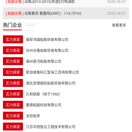
[ 船舶出售 ]
出售(2010-2015)年造5万吨油轮
2026-08-07
15:26:30.0
[ 船舶出售 ]
出售散货 载重吨(DWT)：114,727mt
2026-08-07
09:01:42.0
热门企业
/ HOT
08:43:38.0
查看更多
实力商家
福安鸿诚船舶贸易有限公司
实力商家
台州长隆船舶贸易有限公司
实力商家
福州星河船舶有限公司
实力商家
新加坡泰科汇智海工咨询有限公司
实力商家
湖北亚德国际船舶贸易有限公司
实力商家
久和船舶（始于1992）
实力商家
瞿德船艇科技有限公司
实力商家
龙钦船务
实力商家
江苏华西智云工程技术有限公司