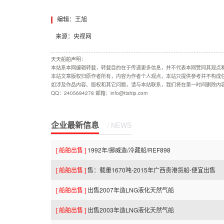
编辑：王旭
来源：央视网
天天船舶声明：
本站系本网编辑转载，转载目的在于传递更多信息，并不代表本网赞同其观点
本站文章版权归原作者所有，内容为作者个人观点，本站只提供参考并不构成
如涉及作品内容、版权和其它问题，请与本站联系，我们将在第一时间删除内
QQ：2405694278 邮箱：info@ttship.com
企业最新信息
/ NEWS
[ 船舶出售 ]
1992年/挪威造/冷藏船/REF898
[ 船舶出售 ]
售：载重1670吨-2015年广西贵港货船-便宜出售
[ 船舶出售 ]
出售2007年造LNG液化天然气船
[ 船舶出售 ]
出售2003年造LNG液化天然气船