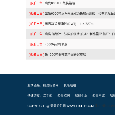
[ 船舶出售 ]
出售805TEU集装箱船
[ 船舶出售 ]
出售6000吨近海双底双壳集散两用船，带有危险品
[ 船舶出售 ]
出售散货 载重吨(DWT)：114,727mt
[ 船舶出售 ]
出售 船级社：法国船级社 船旗：利比里亚 船厂：
[ 船舶出售 ]
4000吨吊杆驳船
[ 船舶出售 ]
售1200吨变幅式全回转起重船
友情链接:
船员招聘网
长隆船舶
快速链接:
二手船
船员招聘
船舶企业
船员考试
船
COPYRIGHT @ 天天船舶网 WWW.TTSHIP.COM
津ICP备20220