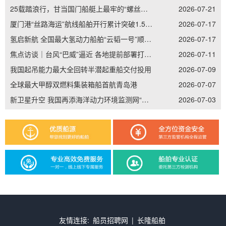
25载踏浪行，甘当国门船艇上最牢的“螺丝钉”——记南通边检老兵李加立的“硬核”坚守
2026-07-21
厦门港“丝路海运”航线船舶开行累计突破1.5万艘次
2026-07-17
氢启新航 全国最大氢动力船舶“云韬一号”顺利吉水
2026-07-17
焦点访谈｜台风“巴威”逼近 各地提前部署打好防御主动仗
2026-07-11
我国起吊能力最大全回转半潜起重船交付投用
2026-07-09
全球最大甲醇双燃料集装箱船首航青岛港
2026-07-07
新卫星升空 我国再添海洋动力环境监测网“天眼”
2026-07-03
友情连接:
船员招聘网
|
长隆船舶