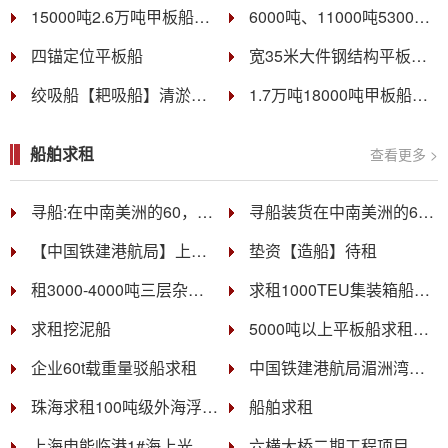
15000吨2.6万吨甲板船【只拉钢结构、大件设备】
6000吨、11000吨53000吨散货船
四锚定位平板船
宽35米大件钢结构平板船运【只拉设备，不拉石头】
绞吸船【耙吸船】清淤船【抓斗船】
1.7万吨18000吨甲板船【只拉钢结构，不拉石头】
船舶求租
查看更多 >
寻船:在中南美洲的60，000吨～64，000吨的货船(智利到中国)。需要多艘船舶
寻船装货在中南美洲的60，000吨～64，000吨的货船(智利到中国)。
【中国铁建港航局】上海申能临港1#海上光伏项目≥3000T运输船租赁招标(8艘、6个月)
垫资【造船】待租
租3000-4000吨三层杂货船
求租1000TEU集装箱船，东南亚航线，租期一年。
求租挖泥船
5000吨以上平板船求租（3年长租）
企业60t载重量驳船求租
中国铁建港航局湄洲湾港东吴港区罗屿作业区11-15号泊位堆场及生产辅助设施工程绞吸挖泥船租赁招标
珠海求租100吨级外海浮吊船
船舶求租
上海申能临港1#海上光伏项目全回转起重船、锚拖一体船租赁招标
六横大桥二期工程项目经理部锚艇租赁招标