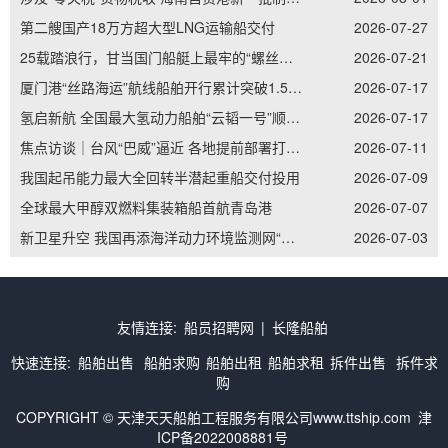
第二艘国产18万方超大型LNG运输船交付
2026-07-27
25载踏浪行，甘当国门船艇上最牢的“螺丝钉”——记南通边检老兵李加立的“硬核”坚守
2026-07-21
厦门港“丝路海运”航线船舶开行累计突破1.5万艘次
2026-07-17
氢启新航 全国最大氢动力船舶“云韬一号”顺利吉水
2026-07-17
焦点访谈｜台风“巴威”逼近 各地提前部署打好防御主动仗
2026-07-11
我国起吊能力最大全回转半潜起重船交付投用
2026-07-09
全球最大甲醇双燃料集装箱船首航青岛港
2026-07-07
新卫星升空 我国再添海洋动力环境监测网“天眼”
2026-07-03
友情连接:
船员招聘网
|
长隆船舶
快速连接:
船舶出售
船舶求购
船舶出租
船舶求租
拆件出售
拆件求
购
COPYRIGHT © 天津天天船舶工程服务有限公司www.ttship.com
津
ICP备2022008881号