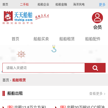
更多
首页
二手船
船舶企业
船舶金融
海洋风电
船员招聘
船员联盟
首页
船舶买卖
船舶租赁
船舶配件
nav
首页
›
船舶租赁
船舶出租
查看更多 >
[新]
出租13.8万立方米LNG液化天然气船
[新]
出租30万吨VLCC超油