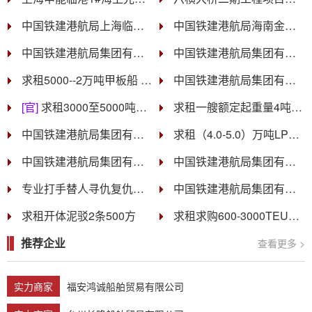
中国铁建港航局上海临港光伏项目固定扒杆起重船、锚艇租赁招标
中国铁建港航局海南金牌港项目甲板货船租赁招标
中国铁建港航局集团有限公司申能海南CZ2海上风电示范项目二期 项目经理部 和CZ7项目（一期）风机基础建造与风机安装施工（标段二）项目经理部交通船租赁招标
中国铁建港航局集团有限公司东营港东营港区栈桥作业区北防波堤7#液体散货泊位工程项目打桩船量化租赁招标
求租5000--2万吨甲板船 和【无动力平板驳】
中国铁建港航局集团有限公司六横大桥二期项目警戒拖轮租赁招标
[官]
求租3000至5000吨甲板船，3-5艘
求租一艘额定起重量4吨到6吨、可自航、全回转、臂长最大15m左右最小2m左右的浮吊船
中国铁建港航局集团有限公司三峡阳江青洲五标段Ⅱ海上风电项目拖轮租赁招标
求租（4.0-5.0）万吨LPG船
中国铁建港航局集团有限公司六横大桥二期工程项目经理部锚艇租赁招标
中国铁建港航局集团有限公司六横大桥二期工程项目经理部150t全回转起重船租赁招标
专业打手替人寻仇复仇报仇13131408957
中国铁建港航局集团有限公司舟山港六横公路大桥项目二期工程≥350t全回转起重船租赁招标公告
求租开体泥驳2条500方
求租求购600-3000TEU集装箱船
推荐企业
查看更多 >
实力商家
福安鸿诚船舶贸易有限公司