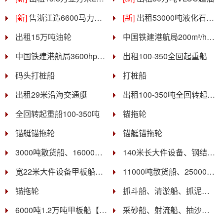
[新]
售浙江造6600马力近海多用途锚拖
[新]
出租53000吨液化石油气船
出租15万吨油轮
中国铁建港航局200m³/h混凝土搅拌船铁建砼01出租
中国铁建港航局3600hp全回转拖轮铁建拖01出租
出租100-350全回起重船
码头打桩船
打桩船
出租29米沿海交通艇
出租100-350吨全回转起重船。
全回转起重船100-350吨
锚拖轮
锚艇锚拖轮
锚艇锚拖轮
3000吨散货船、16000吨42000吨、5万吨船
140米长大件设备、钢结构甲板船运【只拉大件，不拉石头】
宽22米大件设备甲板船【只拉大型钢结构，不拉石头】
11000吨散货船、25000吨56000吨、7万吨船
锚拖轮
抓斗船、清淤船、抓泥船、疏浚船
6000吨1.2万吨甲板船【只拉大件、钢结构，设备、桥梁】
采砂船、射流船、抽沙船、绞吸船、耙吸船、吸沙船、采沙船、自抽自卸船