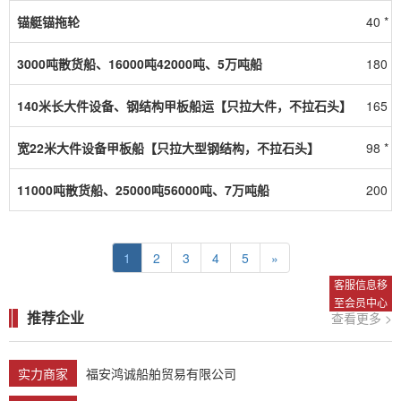
锚艇锚拖轮
40 * 1
3000吨散货船、16000吨42000吨、5万吨船
180 * 
140米长大件设备、钢结构甲板船运【只拉大件，不拉石头】
165 * 
宽22米大件设备甲板船【只拉大型钢结构，不拉石头】
98 * 2
11000吨散货船、25000吨56000吨、7万吨船
200 * 
1
2
3
4
5
»
客服信息移
至会员中心
推荐企业
查看更多 >
实力商家
福安鸿诚船舶贸易有限公司