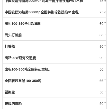
中国铁建港航局200m³/h混凝土搅拌船铁建砼01出租
75.6 *
中国铁建港航局3600hp全回转拖轮铁建拖01出租
75.6 *
出租100-350全回起重船
60 * 2
码头打桩船
68 * 2
打桩船
80 * 2
出租29米沿海交通艇
29 * 4
出租100-350吨全回转起重船。
50 * 2
全回转起重船100-350吨
66 * 1
锚拖轮
50 * 1
锚艇锚拖轮
50 * 1