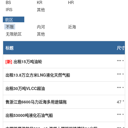
BS
KR
HR
IRS
其他
航区
不限
内河
近海
无限航区
其他
标题
尺寸
[新]
出租15万吨油轮
*** * **
出租13.8万立方米LNG液化天然气船
*** * **
出租30万吨VLCC超油
*** * **
售浙江造6600马力近海多用途锚拖
47 * 
出租53000吨液化石油气船
*** * **