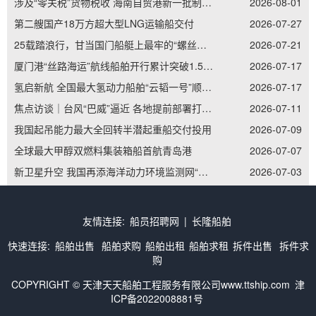
涉及“零关税”货物税收 海南自贸港新一批制度集成创新案例发布
2026-08-01
第二艘国产18万方超大型LNG运输船交付
2026-07-27
25载踏浪行，甘当国门船艇上最牢的“螺丝钉”——记南通边检老兵李加立的“硬核”坚守
2026-07-21
厦门港“丝路海运”航线船舶开行累计突破1.5万艘次
2026-07-17
氢启新航 全国最大氢动力船舶“云韬一号”顺利吉水
2026-07-17
焦点访谈｜台风“巴威”逼近 各地提前部署打好防御主动仗
2026-07-11
我国起吊能力最大全回转半潜起重船交付投用
2026-07-09
全球最大甲醇双燃料集装箱船首航青岛港
2026-07-07
新卫星升空 我国再添海洋动力环境监测网“天眼”
2026-07-03
友情连接:
船员招聘网
|
长隆船舶
快速连接:
船舶出售
船舶求购
船舶出租
船舶求租
拆件出售
拆件求
购
COPYRIGHT © 天津天天船舶工程服务有限公司www.ttship.com
津
ICP备2022008881号