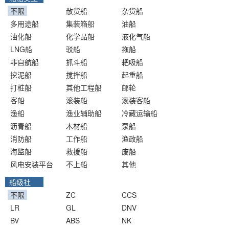
不限
散货船
杂货船
多用途船
集装箱船
油船
油化船
化学品船
液化气船
LNG船
驳船
拖船
非自航船
抓斗船
耙吸船
挖泥船
搅拌船
起重船
打桩船
其他工程船
邮轮
客船
滚装船
滚装客船
渔船
渔业辅助船
冷藏运输船
沥青船
木材船
泵船
消防船
工作船
渔政船
海监船
救援船
废船
风电安装平台
不上船
其他
船级社
不限
ZC
CCS
LR
GL
DNV
BV
ABS
NK