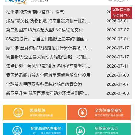
客服信息移
福州港的这份“期中答卷”，提气
2026-08-03
至会员中心
涉及“零关税”货物税收 海南自贸港新一批制度集成创新案例发布
2026-08-01
第二艘国产18万方超大型LNG运输船交付
2026-07-27
25载踏浪行，甘当国门船艇上最牢的“螺丝钉”——记南通边检老兵李加立的“硬核”坚守
2026-07-21
厦门港“丝路海运”航线船舶开行累计突破1.5万艘次
2026-07-17
氢启新航 全国最大氢动力船舶“云韬一号”顺利吉水
2026-07-17
焦点访谈｜台风“巴威”逼近 各地提前部署打好防御主动仗
2026-07-11
我国起吊能力最大全回转半潜起重船交付投用
2026-07-09
全球最大甲醇双燃料集装箱船首航青岛港
2026-07-07
新卫星升空 我国再添海洋动力环境监测网“天眼”
2026-07-03