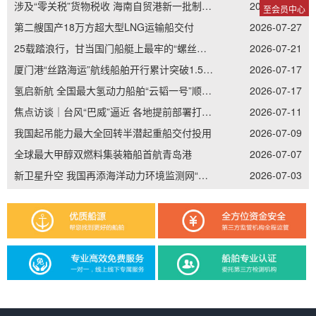
涉及“零关税”货物税收 海南自贸港新一批制度集成创新案例发布
2026-08-01
至会员中心
第二艘国产18万方超大型LNG运输船交付
2026-07-27
25载踏浪行，甘当国门船艇上最牢的“螺丝钉”——记南通边检老兵李加立的“硬核”坚守
2026-07-21
厦门港“丝路海运”航线船舶开行累计突破1.5万艘次
2026-07-17
氢启新航 全国最大氢动力船舶“云韬一号”顺利吉水
2026-07-17
焦点访谈｜台风“巴威”逼近 各地提前部署打好防御主动仗
2026-07-11
我国起吊能力最大全回转半潜起重船交付投用
2026-07-09
全球最大甲醇双燃料集装箱船首航青岛港
2026-07-07
新卫星升空 我国再添海洋动力环境监测网“天眼”
2026-07-03