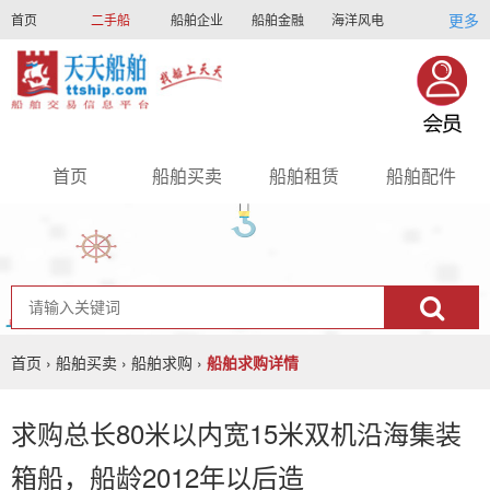
更多
首页
二手船
船舶企业
船舶金融
海洋风电
船员招聘
船员联盟
首页
船舶买卖
船舶租赁
船舶配件
nav
首页
›
船舶买卖
›
船舶求购
›
船舶求购详情
求购总长80米以内宽15米双机沿海集装
箱船，船龄2012年以后造