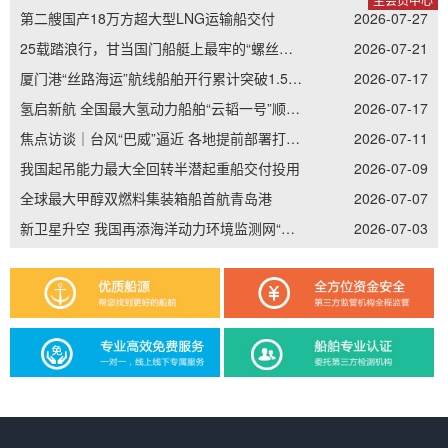
第二艘国产18万方超大型LNG运输船交付
2026-07-27
25载踏浪行，甘当国门船艇上最牢的“螺丝钉”——记南通边检老兵李加立的“硬核”坚守
2026-07-21
厦门港“丝路海运”航线船舶开行累计突破1.5万艘次
2026-07-17
氢启新航 全国最大氢动力船舶“云韬一号”顺利吉水
2026-07-17
焦点访谈｜台风“巴威”逼近 各地提前部署打好防御主动仗
2026-07-11
我国起吊能力最大全回转半潜起重船交付投用
2026-07-09
全球最大甲醇双燃料集装箱船首航青岛港
2026-07-07
新卫星升空 我国再添海洋动力环境监测网“天眼”
2026-07-03