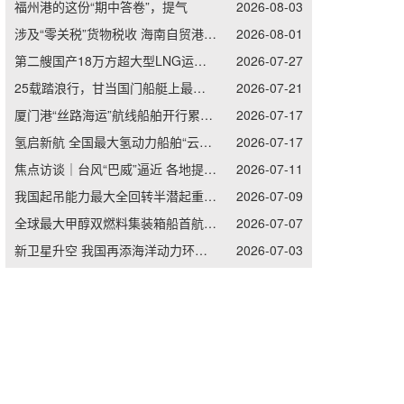
福州港的这份“期中答卷”，提气
2026-08-03
涉及“零关税”货物税收 海南自贸港新一批制度集成创新案例发布
2026-08-01
第二艘国产18万方超大型LNG运输船交付
2026-07-27
25载踏浪行，甘当国门船艇上最牢的“螺丝钉”——记南通边检老兵李加立的“硬核”坚守
2026-07-21
厦门港“丝路海运”航线船舶开行累计突破1.5万艘次
2026-07-17
氢启新航 全国最大氢动力船舶“云韬一号”顺利吉水
2026-07-17
焦点访谈｜台风“巴威”逼近 各地提前部署打好防御主动仗
2026-07-11
我国起吊能力最大全回转半潜起重船交付投用
2026-07-09
全球最大甲醇双燃料集装箱船首航青岛港
2026-07-07
新卫星升空 我国再添海洋动力环境监测网“天眼”
2026-07-03