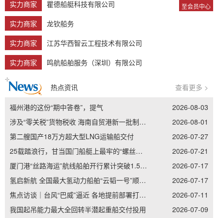
实力商家
瞿德船艇科技有限公司
至会员中心
实力商家
龙钦船务
实力商家
江苏华西智云工程技术有限公司
实力商家
鸣航船舶服务（深圳）有限公司
热点资讯
查看更多 >
福州港的这份“期中答卷”，提气
2026-08-03
涉及“零关税”货物税收 海南自贸港新一批制度集成创新案例发布
2026-08-01
第二艘国产18万方超大型LNG运输船交付
2026-07-27
25载踏浪行，甘当国门船艇上最牢的“螺丝钉”——记南通边检老兵李加立的“硬核”坚守
2026-07-21
厦门港“丝路海运”航线船舶开行累计突破1.5万艘次
2026-07-17
氢启新航 全国最大氢动力船舶“云韬一号”顺利吉水
2026-07-17
焦点访谈｜台风“巴威”逼近 各地提前部署打好防御主动仗
2026-07-11
我国起吊能力最大全回转半潜起重船交付投用
2026-07-09