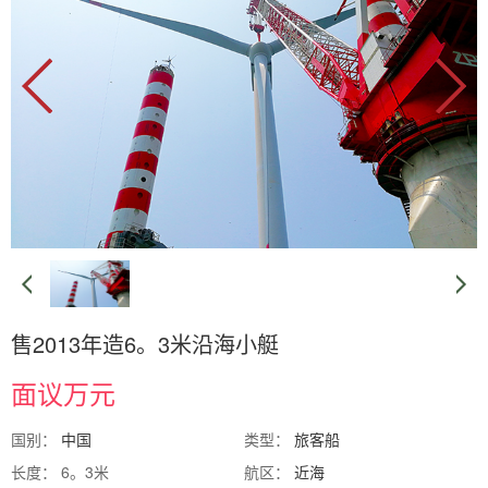
售2013年造6。3米沿海小艇
面议万元
国别：
中国
类型：
旅客船
长度： 6。3米
航区：
近海