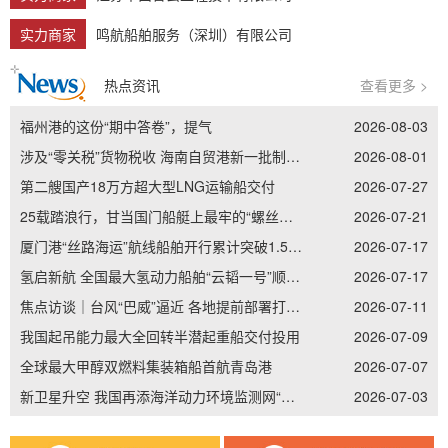
实力商家
鸣航船舶服务（深圳）有限公司
热点资讯
查看更多 >
福州港的这份“期中答卷”，提气
2026-08-03
涉及“零关税”货物税收 海南自贸港新一批制度集成创新案例发布
2026-08-01
第二艘国产18万方超大型LNG运输船交付
2026-07-27
25载踏浪行，甘当国门船艇上最牢的“螺丝钉”——记南通边检老兵李加立的“硬核”坚守
2026-07-21
厦门港“丝路海运”航线船舶开行累计突破1.5万艘次
2026-07-17
氢启新航 全国最大氢动力船舶“云韬一号”顺利吉水
2026-07-17
焦点访谈｜台风“巴威”逼近 各地提前部署打好防御主动仗
2026-07-11
我国起吊能力最大全回转半潜起重船交付投用
2026-07-09
全球最大甲醇双燃料集装箱船首航青岛港
2026-07-07
新卫星升空 我国再添海洋动力环境监测网“天眼”
2026-07-03