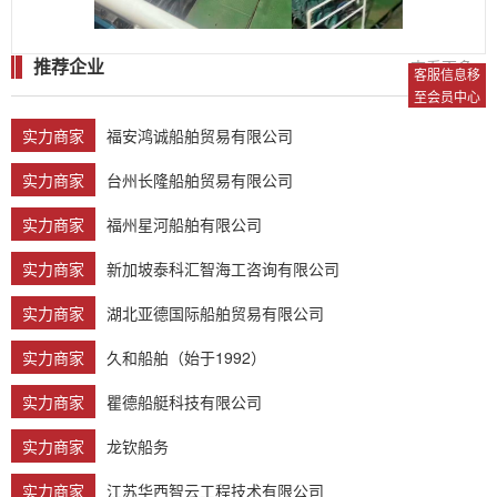
推荐企业
查看更多 >
客服信息移
至会员中心
实力商家
福安鸿诚船舶贸易有限公司
实力商家
台州长隆船舶贸易有限公司
实力商家
福州星河船舶有限公司
实力商家
新加坡泰科汇智海工咨询有限公司
实力商家
湖北亚德国际船舶贸易有限公司
实力商家
久和船舶（始于1992）
实力商家
瞿德船艇科技有限公司
实力商家
龙钦船务
实力商家
江苏华西智云工程技术有限公司