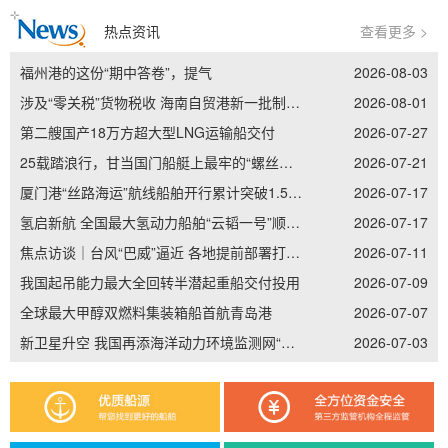
热点资讯
查看更多 >
福州港的这份“期中答卷”，提气
2026-08-03
涉及“零关税”货物税收 海南自贸港新一批制度集成创新案例发布
2026-08-01
第二艘国产18万方超大型LNG运输船交付
2026-07-27
25载踏浪行，甘当国门船艇上最牢的“螺丝钉”——记南通边检老兵李加立的“硬核”坚守
2026-07-21
厦门港“丝路海运”航线船舶开行累计突破1.5万艘次
2026-07-17
氢启新航 全国最大氢动力船舶“云韬一号”顺利吉水
2026-07-17
焦点访谈｜台风“巴威”逼近 各地提前部署打好防御主动仗
2026-07-11
我国起吊能力最大全回转半潜起重船交付投用
2026-07-09
全球最大甲醇双燃料集装箱船首航青岛港
2026-07-07
新卫星升空 我国再添海洋动力环境监测网“天眼”
2026-07-03