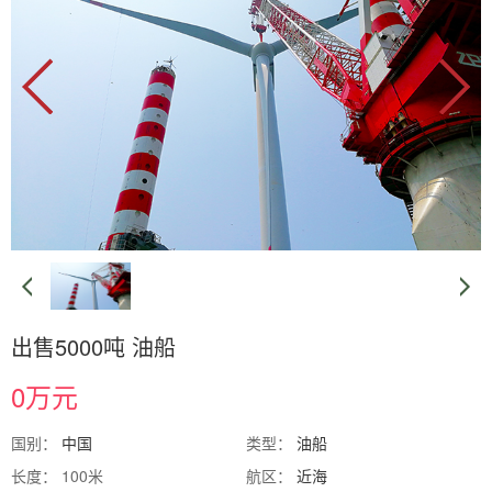
出售5000吨 油船
0万元
国别：
中国
类型：
油船
长度： 100米
航区：
近海