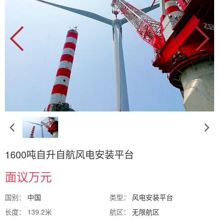
1600吨自升自航风电安装平台
面议万元
国别：
中国
类型：
风电安装平台
长度： 139.2米
航区：
无限航区