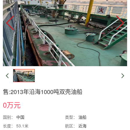
售:2013年沿海1000吨双壳油船
0万元
国别：
中国
类型：
油船
长度： 53.1米
航区：
近海