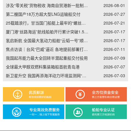
涉及“零关税”货物税收 海南自贸港新一批制度集成创新案例发布
2026-08-01
第二艘国产18万方超大型LNG运输船交付
2026-07-27
25载踏浪行，甘当国门船艇上最牢的“螺丝钉”——记南通边检老兵李加立的“硬核”坚守
2026-07-21
厦门港“丝路海运”航线船舶开行累计突破1.5万艘次
2026-07-17
氢启新航 全国最大氢动力船舶“云韬一号”顺利吉水
2026-07-17
焦点访谈｜台风“巴威”逼近 各地提前部署打好防御主动仗
2026-07-11
我国起吊能力最大全回转半潜起重船交付投用
2026-07-09
全球最大甲醇双燃料集装箱船首航青岛港
2026-07-07
新卫星升空 我国再添海洋动力环境监测网“天眼”
2026-07-03