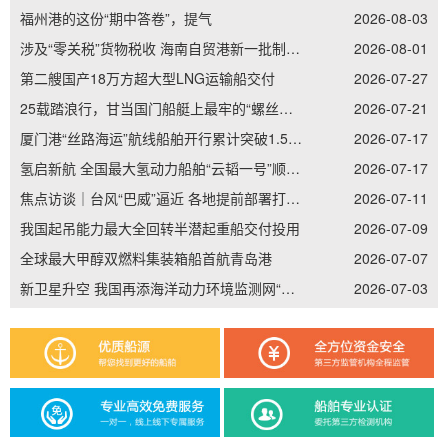
福州港的这份“期中答卷”，提气
2026-08-03
涉及“零关税”货物税收 海南自贸港新一批制度集成创新案例发布
2026-08-01
第二艘国产18万方超大型LNG运输船交付
2026-07-27
25载踏浪行，甘当国门船艇上最牢的“螺丝钉”——记南通边检老兵李加立的“硬核”坚守
2026-07-21
厦门港“丝路海运”航线船舶开行累计突破1.5万艘次
2026-07-17
氢启新航 全国最大氢动力船舶“云韬一号”顺利吉水
2026-07-17
焦点访谈｜台风“巴威”逼近 各地提前部署打好防御主动仗
2026-07-11
我国起吊能力最大全回转半潜起重船交付投用
2026-07-09
全球最大甲醇双燃料集装箱船首航青岛港
2026-07-07
新卫星升空 我国再添海洋动力环境监测网“天眼”
2026-07-03