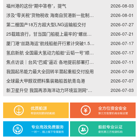
福州港的这份“期中答卷”，提气
2026-08-03
涉及“零关税”货物税收 海南自贸港新一批制度集成创新案例发布
2026-08-01
第二艘国产18万方超大型LNG运输船交付
2026-07-27
25载踏浪行，甘当国门船艇上最牢的“螺丝钉”——记南通边检老兵李加立的“硬核”坚守
2026-07-21
厦门港“丝路海运”航线船舶开行累计突破1.5万艘次
2026-07-17
氢启新航 全国最大氢动力船舶“云韬一号”顺利吉水
2026-07-17
焦点访谈｜台风“巴威”逼近 各地提前部署打好防御主动仗
2026-07-11
我国起吊能力最大全回转半潜起重船交付投用
2026-07-09
全球最大甲醇双燃料集装箱船首航青岛港
2026-07-07
新卫星升空 我国再添海洋动力环境监测网“天眼”
2026-07-03