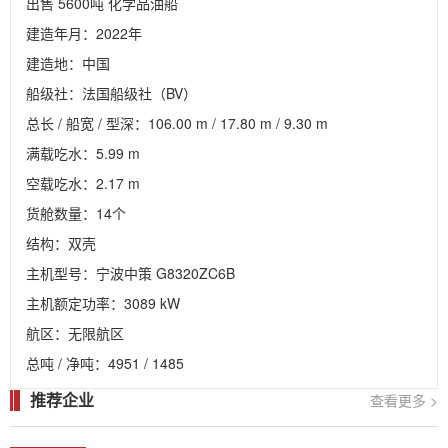
出售 5600吨 化学品油船

建造年月：2022年

建造地：中国

船级社：法国船级社（BV）

总长 / 船宽 / 型深：106.00 m / 17.80 m / 9.30 m

满载吃水：5.99 m

空载吃水：2.17 m

货舱数量：14个

结构：双壳

主机型号：宁波中策 G8320ZC6B

主机额定功率：3089 kW

航区：无限航区

总吨 / 净吨：4951 / 1485
推荐企业
查看更多 >