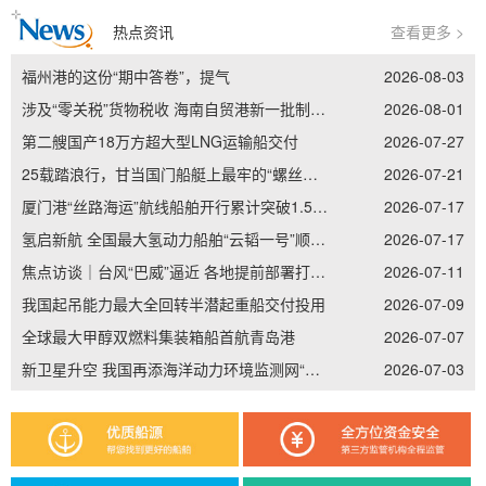
热点资讯
查看更多 >
福州港的这份“期中答卷”，提气
2026-08-03
涉及“零关税”货物税收 海南自贸港新一批制度集成创新案例发布
2026-08-01
第二艘国产18万方超大型LNG运输船交付
2026-07-27
25载踏浪行，甘当国门船艇上最牢的“螺丝钉”——记南通边检老兵李加立的“硬核”坚守
2026-07-21
厦门港“丝路海运”航线船舶开行累计突破1.5万艘次
2026-07-17
氢启新航 全国最大氢动力船舶“云韬一号”顺利吉水
2026-07-17
焦点访谈｜台风“巴威”逼近 各地提前部署打好防御主动仗
2026-07-11
我国起吊能力最大全回转半潜起重船交付投用
2026-07-09
全球最大甲醇双燃料集装箱船首航青岛港
2026-07-07
新卫星升空 我国再添海洋动力环境监测网“天眼”
2026-07-03