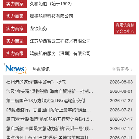
实力商家
久和船舶（始于1992）
实力商家
瞿德船艇科技有限公司
客服信息移
实力商家
龙钦船务
至会员中心
实力商家
江苏华西智云工程技术有限公司
实力商家
鸣航船舶服务（深圳）有限公司
热点资讯
查看更多 >
福州港的这份“期中答卷”，提气
2026-08-03
涉及“零关税”货物税收 海南自贸港新一批制度集成创新案例发布
2026-08-01
第二艘国产18万方超大型LNG运输船交付
2026-07-27
25载踏浪行，甘当国门船艇上最牢的“螺丝钉”——记南通边检老兵李加立的“硬核”坚守
2026-07-21
厦门港“丝路海运”航线船舶开行累计突破1.5万艘次
2026-07-17
氢启新航 全国最大氢动力船舶“云韬一号”顺利吉水
2026-07-17
焦点访谈｜台风“巴威”逼近 各地提前部署打好防御主动仗
2026-07-11