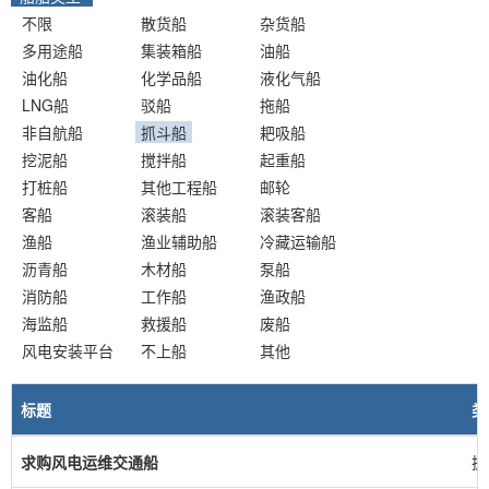
不限
散货船
杂货船
多用途船
集装箱船
油船
油化船
化学品船
液化气船
LNG船
驳船
拖船
非自航船
抓斗船
耙吸船
挖泥船
搅拌船
起重船
打桩船
其他工程船
邮轮
客船
滚装船
滚装客船
渔船
渔业辅助船
冷藏运输船
沥青船
木材船
泵船
消防船
工作船
渔政船
海监船
救援船
废船
风电安装平台
不上船
其他
标题
类
求购风电运维交通船
抓