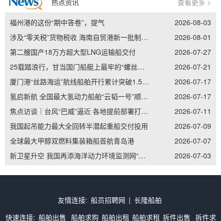
热点资讯
查看更多 >
福州港的这份“期中答卷”，提气
2026-08-03
涉及“零关税”货物税收 海南自贸港新一批制度集成创新案例发布
2026-08-01
第二艘国产18万方超大型LNG运输船交付
2026-07-27
25载踏浪行，甘当国门船艇上最牢的“螺丝钉”——记南通边检老兵李加立的“硬核”坚守
2026-07-21
厦门港“丝路海运”航线船舶开行累计突破1.5万艘次
2026-07-17
氢启新航 全国最大氢动力船舶“云韬一号”顺利吉水
2026-07-17
焦点访谈｜台风“巴威”逼近 各地提前部署打好防御主动仗
2026-07-11
我国起吊能力最大全回转半潜起重船交付投用
2026-07-09
全球最大甲醇双燃料集装箱船首航青岛港
2026-07-07
新卫星升空 我国再添海洋动力环境监测网“天眼”
2026-07-03
友情连接:
船员招聘网
|
长隆船舶
快速连接:
船舶出售
船舶求购
船舶出租
船舶求租
拆件出售
拆件求