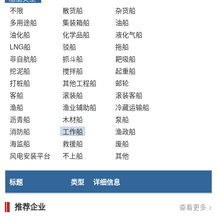
不限
散货船
杂货船
多用途船
集装箱船
油船
油化船
化学品船
液化气船
LNG船
驳船
拖船
非自航船
抓斗船
耙吸船
挖泥船
搅拌船
起重船
打桩船
其他工程船
邮轮
客船
滚装船
滚装客船
渔船
渔业辅助船
冷藏运输船
沥青船
木材船
泵船
消防船
工作船
渔政船
海监船
救援船
废船
风电安装平台
不上船
其他
标题
类型
详细信息
推荐企业
查看更多 >