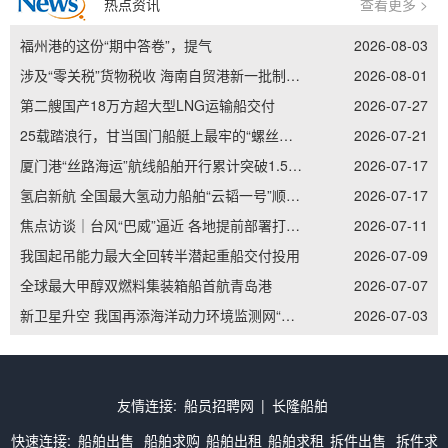
热点资讯
查看更多 >
福州港的这份“期中答卷”，提气
2026-08-03
涉及“零关税”货物税收 海南自贸港新一批制度集成创新案例发布
2026-08-01
第二艘国产18万方超大型LNG运输船交付
2026-07-27
25载踏浪行，甘当国门船艇上最牢的“螺丝钉”——记南通边检老兵李加立的“硬核”坚守
2026-07-21
厦门港“丝路海运”航线船舶开行累计突破1.5万艘次
2026-07-17
氢启新航 全国最大氢动力船舶“云韬一号”顺利吉水
2026-07-17
焦点访谈｜台风“巴威”逼近 各地提前部署打好防御主动仗
2026-07-11
我国起吊能力最大全回转半潜起重船交付投用
2026-07-09
全球最大甲醇双燃料集装箱船首航青岛港
2026-07-07
新卫星升空 我国再添海洋动力环境监测网“天眼”
2026-07-03
友情连接:
船员招聘网
|
长隆船舶
快速连接:
船舶出售
船舶求购
船舶出租
船舶求租
拆件出售
拆件求