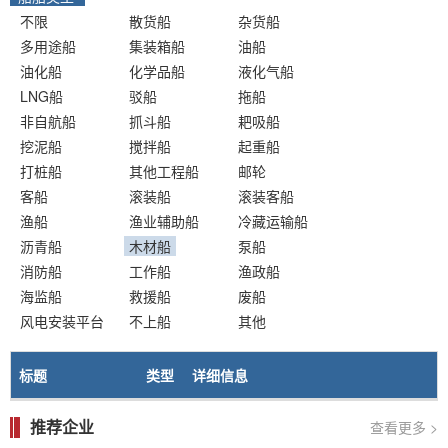
不限
散货船
杂货船
多用途船
集装箱船
油船
油化船
化学品船
液化气船
LNG船
驳船
拖船
非自航船
抓斗船
耙吸船
挖泥船
搅拌船
起重船
打桩船
其他工程船
邮轮
客船
滚装船
滚装客船
渔船
渔业辅助船
冷藏运输船
沥青船
木材船
泵船
消防船
工作船
渔政船
海监船
救援船
废船
风电安装平台
不上船
其他
标题
类型
详细信息
推荐企业
查看更多 >