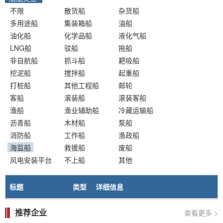
不限
散货船
杂货船
多用途船
集装箱船
油船
油化船
化学品船
液化气船
LNG船
驳船
拖船
非自航船
抓斗船
耙吸船
挖泥船
搅拌船
起重船
打桩船
其他工程船
邮轮
客船
滚装船
滚装客船
渔船
渔业辅助船
冷藏运输船
沥青船
木材船
泵船
消防船
工作船
渔政船
海监船
救援船
废船
风电安装平台
不上船
其他
标题
类型
详细信息
推荐企业
查看更多 >