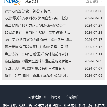
热点资讯
查看更多 >
福州港的这份“期中答卷”，提气
2026-08-03
涉及“零关税”货物税收 海南自贸港新一批制度集成创新案例发布
2026-08-01
第二艘国产18万方超大型LNG运输船交付
2026-07-27
25载踏浪行，甘当国门船艇上最牢的“螺丝钉”——记南通边检老兵李加立的“硬核”坚守
2026-07-21
厦门港“丝路海运”航线船舶开行累计突破1.5万艘次
2026-07-17
氢启新航 全国最大氢动力船舶“云韬一号”顺利吉水
2026-07-17
焦点访谈｜台风“巴威”逼近 各地提前部署打好防御主动仗
2026-07-11
我国起吊能力最大全回转半潜起重船交付投用
2026-07-09
全球最大甲醇双燃料集装箱船首航青岛港
2026-07-07
新卫星升空 我国再添海洋动力环境监测网“天眼”
2026-07-03
友情连接:
船员招聘网
|
长隆船舶
快速连接:
船舶出售
船舶求购
船舶出租
船舶求租
拆件出售
拆件求